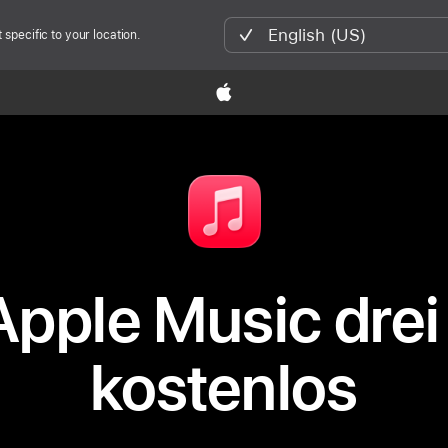
English (US)
specific to your location.

 Apple Music dre
kostenlos