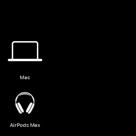
Mac
AirPods Max