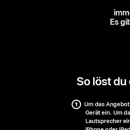
imme
Es gi
So löst du
Um das Angebot f
Gerät ein. Um d
Lautsprecher ein
iPhone oder iPa