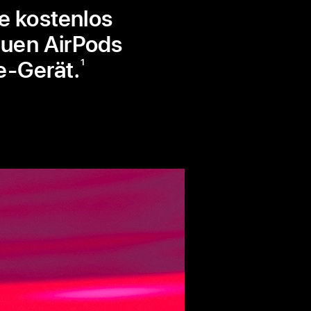
e kostenlos
euen AirPods
e-Gerät.
1