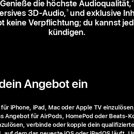
Genieße die höchste Audioqualität,
2
rsives 3D‑Audio,
und exklusive Inh
3
bt keine Verpflichtung; du kannst jed
kündigen.
 dein Angebot ein
ür iPhone, iPad, Mac oder Apple TV einzulösen,
as Angebot für AirPods, HomePod oder Beats-Ko
zulösen, verbinde oder kopple dein qualifiziert
d, auf dem das neueste iOS oder iPadOS läuft. 