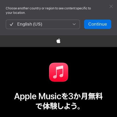
Choose another country or region to see content specific to
your location.
English (US)
Continue

Apple Musicを3か月無料
で体験しよう。