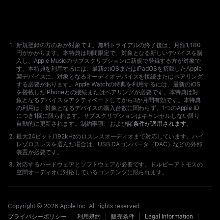
Apple
Footer
新規登録の方のみが対象です。無料トライアルの終了後は、月額1,180
円がかかります。本特典は期間限定で、対象となる新しいデバイスを購
入し、Apple Musicのサブスクリプションに新規で登録する方が対象で
す。本特典を利用するには、最新のiOSまたはiPadOSを搭載したApple
製デバイスに、対象となるオーディオデバイスを接続またはペアリング
する必要があります。Apple Watchの特典を利用するには、最新のiOS
を搭載したiPhoneとの接続またはペアリングが必要です。本特典は対
象となるデバイスをアクティベートしてから3か月間有効です。本特典
の利用は、対象となるデバイスの購入台数に関わらず、1つのApple ID
につき1回に限られます。サブスクリプションはキャンセルしない限り
自動的に更新されます。制約事項、および
諸条件が適用されます
。
最大24ビット/192kHzのロスレスオーディオまで対応しています。ハイ
レゾロスレスを選んだ場合は、USB DAコンバータ（DAC）などの外部
装置が必要です。
対応するハードウェアとソフトウェアが必要です。ドルビーアトモスの
空間オーディオに対応しているコンテンツに限られます。
Copyright © 2026 Apple Inc. All rights reserved.
プライバシーポリシー
利用規約
販売条件
Legal Information