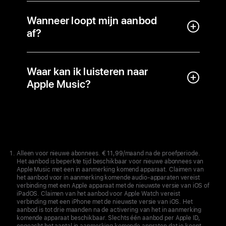
Wanneer loopt mijn aanbod
af?
Waar kan ik luisteren naar
Apple Music?
Apple
Footer
Alleen voor nieuwe abonnees. € 11,99/maand na de proefperiode.
Het aanbod is beperkte tijd beschikbaar voor nieuwe abonnees van
Apple Music met een in aanmerking komend apparaat. Claimen van
het aanbod voor in aanmerking komende audio-apparaten vereist
verbinding met een Apple apparaat met de nieuwste versie van iOS of
iPadOS. Claimen van het aanbod voor Apple Watch vereist
verbinding met een iPhone met de nieuwste versie van iOS. Het
aanbod is tot drie maanden na de activering van het in aanmerking
komende apparaat beschikbaar. Slechts één aanbod per Apple ID,